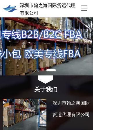
深圳市翰之海国际货运代理
T
有限公司  
o
g
g
l
e
n
a
v
i
g
a
t
i
关于我们 
o
n
深圳市翰之海国际
货运代理有限公司